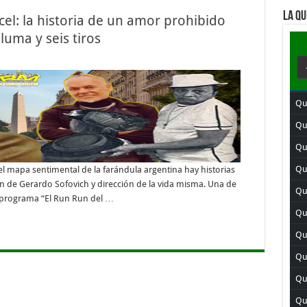
LA QU
cel: la historia de un amor prohibido
uma y seis tiros
Qu
Qui
Qu
Qui
l mapa sentimental de la farándula argentina hay historias
n de Gerardo Sofovich y dirección de la vida misma. Una de
Qu
 el programa “El Run Run del …
Qui
Qu
Qu
Qu
Qui