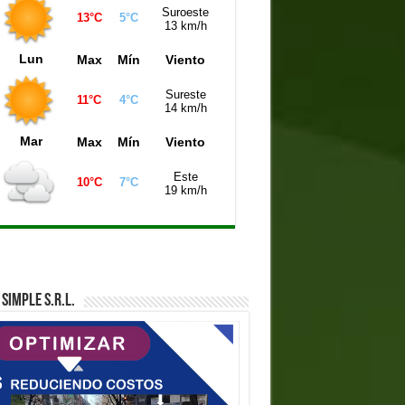
Suroeste
13°C
5°C
iniela Buenos Aires (21:00 hs)
7960
13 km/h
niela de la Ciudad (21:00 hs)
4873
Lun
Max
Mín
Viento
iniela Mendoza (21:00 hs)
0071
Sureste
11°C
4°C
14 km/h
Mar
Max
Mín
Viento
Este
10°C
7°C
19 km/h
SIMPLE S.R.L.