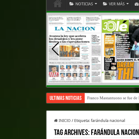
NOTICIAS
VER MÁS
Ultimas Noticias
Franco Mastantuono se fue de R
INICIO
/
Etiqueta:
farándula nacional
Tag Archives:
farándula nacio