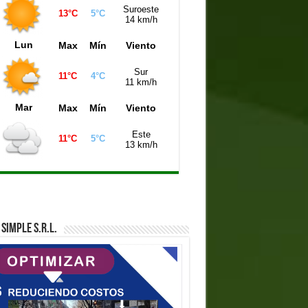
Suroeste
13°C
5°C
iniela Córdoba (21:00 hs)
9368
14 km/h
iniela Montevideo (21:00 hs)
4978
Lun
Max
Mín
Viento
iniela Mendoza (21:00 hs)
0071
Sur
11°C
4°C
11 km/h
Mar
Max
Mín
Viento
Este
11°C
5°C
13 km/h
SIMPLE S.R.L.