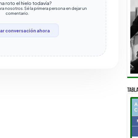
a roto el hielo todavía?
ra nosotros. Sé la primera persona en dejar un
comentario.
r conversación ahora
TABLA