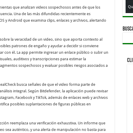
Qui
mientas que analizan videos sospechosos antes de que los
uencia. Una de las más difundidas recientemente es
Qui
OS y Android que examina clips, enlaces y archivos, alertando
Qu
BUSC
Qu
sobre la veracidad de un video, sino que aporta contexto al
Qu
posibles patrones de engaño y ayudar a decidir si conviene
ar con él. La app permite ingresar un enlace público o subir un
Qu
suales, auditivos y transcripciones para estimar la
CL
Qui
fragmentos sospechosos y evaluar posibles riesgos asociados a
Qu
Qui
RealCheck busca señales de que el video forma parte de
álisis integral. Según Bitdefender, la aplicación puede revisar
Qu
stagram, Facebook y TikTok, además de enlaces web y archivos
Qu
tifica posibles suplantaciones de figuras públicas en
Qui
Qu
ción reemplaza una verificación exhaustiva. Un informe que
deo sea auténtico, y una alerta de manipulación no basta para
Qui