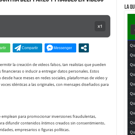
LA QU
x1
Qu
Qu
permitir la creación de videos falsos, tan realistas que pueden
Qui
financieras o inducir a entregar datos personales. Estos
Qui
 desde hace meses en redes sociales, plataformas de video y
Qu
y voces idénticas a las originales, con mensajes diseñados para
Qu
Qu
Qui
e emplean para promocionar inversiones fraudulentas,
Qu
ara difundir contenidos íntimos creados sin consentimiento,
idades, empresarios o figuras políticas.
Qui