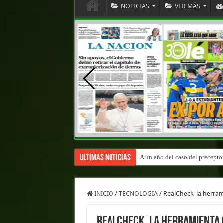
NOTICIAS
VER MÁS
Ultimas Noticias
A un año del caso del precepto
INICIO
/
TECNOLOGIA
/
RealCheck, la herram
RealCheck, la herramienta 