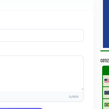
COTI
0
/500