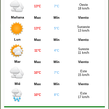
Oeste
13°C
7°C
18 km/h
Mañana
Max
Mín
Viento
Suroeste
13°C
5°C
13 km/h
Lun
Max
Mín
Viento
Sureste
11°C
4°C
11 km/h
Mar
Max
Mín
Viento
Este
10°C
7°C
15 km/h
Mié
Max
Mín
Viento
Este
10°C
8°C
17 km/h