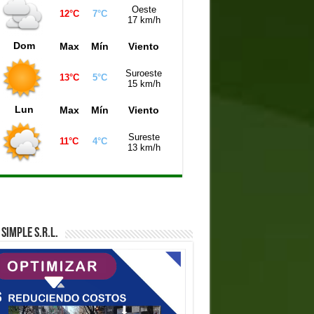
Oeste
12°C
7°C
iniela Montevideo (21:00 hs)
9437
17 km/h
iniela Buenos Aires (21:00 hs)
5151
Dom
Max
Mín
Viento
niela de la Ciudad (21:00 hs)
9429
Suroeste
13°C
5°C
15 km/h
Lun
Max
Mín
Viento
Sureste
11°C
4°C
13 km/h
SIMPLE S.R.L.