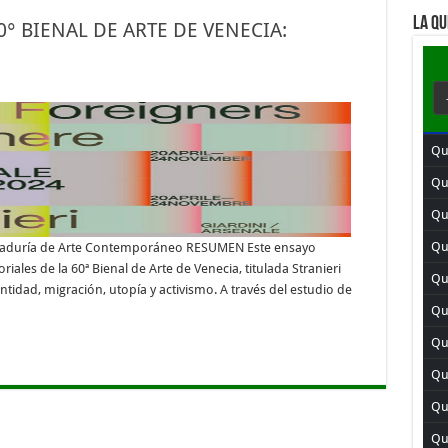
LA QU
0° BIENAL DE ARTE DE VENECIA:
Qu
Qu
Qui
Qu
uraduría de Arte Contemporáneo RESUMEN Este ensayo
riales de la 60ª Bienal de Arte de Venecia, titulada Stranieri
Qui
idad, migración, utopía y activismo. A través del estudio de
Qu
Qu
Qui
Qui
Qu