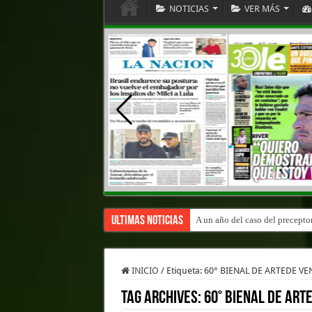
NOTICIAS
VER MÁS
Ultimas Noticias
A un año del caso del precepto
INICIO
/
Etiqueta:
60° BIENAL DE ARTEDE VE
Tag Archives:
60° BIENAL DE ART