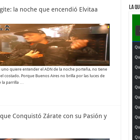
LA QU
agite: la noche que encendió Elvitaa
Qu
Qui
Qui
i uno quiere entender el ADN de la noche porteña, no tiene
el costado. Porque Buenos Aires no brilla por las luces de
Qu
 la parrilla …
Qu
Qui
Qu
 que Conquistó Zárate con su Pasión y
Qu
Qui
Qu