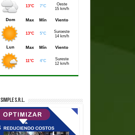
Oeste
13°C
7°C
15 km/h
Dom
Max
Mín
Viento
Suroeste
13°C
5°C
14 km/h
Lun
Max
Mín
Viento
Sureste
11°C
4°C
12 km/h
SIMPLE S.R.L.