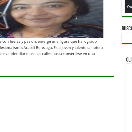
Qu
Qu
Qui
BUSC
Qu
te con fuerza y pasión, emerge una figura que ha logrado
Qui
fesionalismo: Araceli Berezaga. Esta joven y talentosa notera
e vender diarios en las calles hasta convertirse en una …
Qu
CL
Qui
Qu
Qui
Qu
Qu