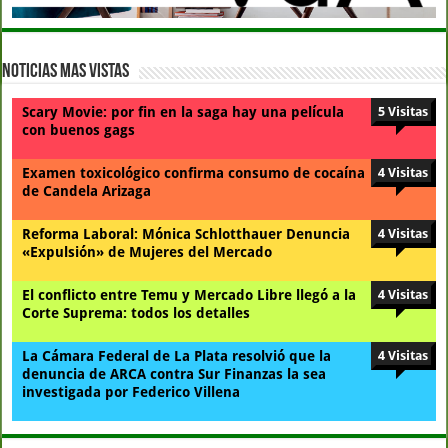
Noticias Mas Vistas
Scary Movie: por fin en la saga hay una película
5 Visitas
con buenos gags
Examen toxicológico confirma consumo de cocaína
4 Visitas
de Candela Arizaga
Reforma Laboral: Mónica Schlotthauer Denuncia
4 Visitas
«Expulsión» de Mujeres del Mercado
El conflicto entre Temu y Mercado Libre llegó a la
4 Visitas
Corte Suprema: todos los detalles
La Cámara Federal de La Plata resolvió que la
4 Visitas
denuncia de ARCA contra Sur Finanzas la sea
investigada por Federico Villena