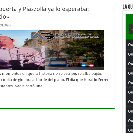
LA QU
uerta y Piazzolla ya lo esperaba:
ado»
VOLOGO
Qu
Qu
Qui
Qu
 momentos en que la historia no se escribe: se silba bajito.
ta de ginebra al borde del piano. El día que Horacio Ferrer
Qui
nstantes. Nadie cortó una …
Qu
Qu
Qui
Qui
Qu