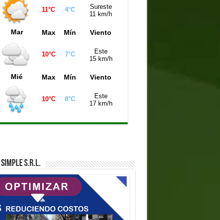
Sureste
11°C
4°C
iniela Córdoba (21:00 hs)
6018
11 km/h
iniela Buenos Aires (21:00 hs)
6519
Mar
Max
Mín
Viento
niela de la Ciudad (21:00 hs)
8514
Este
10°C
7°C
15 km/h
Mié
Max
Mín
Viento
Este
10°C
8°C
17 km/h
SIMPLE S.R.L.