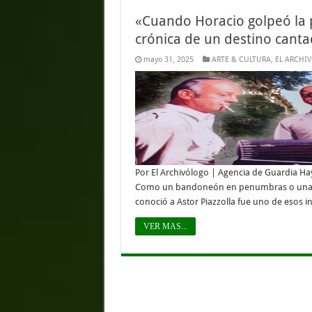
«Cuando Horacio golpeó la p
crónica de un destino cant
mayo 31, 2025
ARTE & CULTURA
,
EL ARCHI
Por El Archivólogo | Agencia de Guardia Hay
Como un bandoneón en penumbras o una copi
conoció a Astor Piazzolla fue uno de esos i
VER MAS...