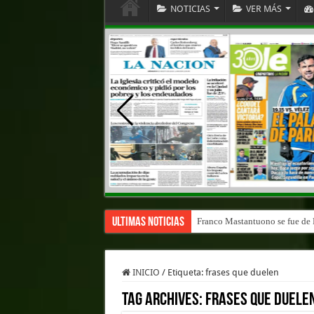
NOTICIAS
VER MÁS
Ultimas Noticias
Franco Mastantuono se fue de R
INICIO
/
Etiqueta:
frases que duelen
Tag Archives:
frases que duele