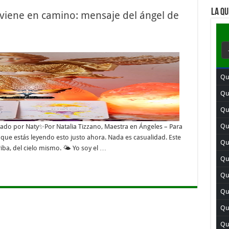
LA QU
 viene en camino: mensaje del ángel de
Qui
Qu
Qu
Qui
ado por Naty✨Por Natalia Tizzano, Maestra en Ángeles – Para
que estás leyendo esto justo ahora. Nada es casualidad. Este
Qu
iba, del cielo mismo. 🌤️ Yo soy el …
Qu
Qui
Qu
Qui
Qu