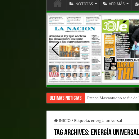
NOTICIAS
VER MÁS
Ultimas Noticias
Franco Mastantuono se fue de R
INICIO
/
Etiqueta:
energía universal
Tag Archives:
energía universa