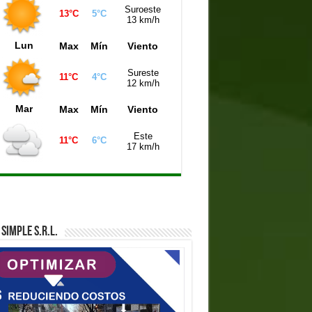
Suroeste
13°C
5°C
13 km/h
Lun
Max
Mín
Viento
Sureste
11°C
4°C
12 km/h
Mar
Max
Mín
Viento
Este
11°C
6°C
17 km/h
SIMPLE S.R.L.