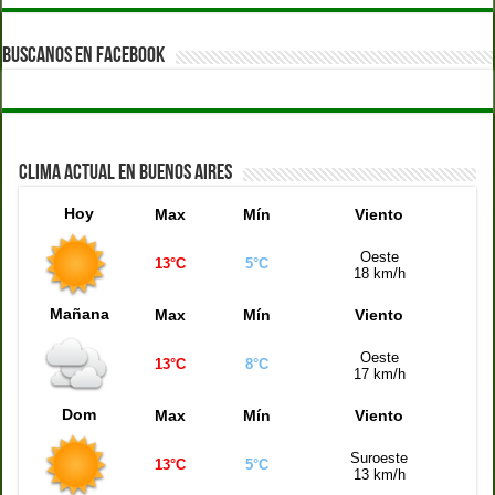
Quiniela Córdoba (14:00 hs)
1576
Quiniela Santa Fe (14:00 hs)
6414
BUSCANOS EN FACEBOOK
Quiniela Buenos Aires (14:00 hs)
6295
Quiniela de la Ciudad (14:00 hs)
9906
Quiniela Montevideo (15:00 hs)
9801
CLIMA ACTUAL EN BUENOS AIRES
Hoy
Max
Mín
Viento
Oeste
13°C
5°C
18 km/h
Mañana
Max
Mín
Viento
Oeste
13°C
8°C
17 km/h
Dom
Max
Mín
Viento
Suroeste
13°C
5°C
13 km/h