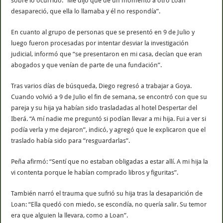
sobre lo ocurrido: “Me dijo que de un momento a otro Loan
desapareció, que ella lo llamaba y él no respondía”.
En cuanto al grupo de personas que se presentó en 9 de Julio y
luego fueron procesadas por intentar desviar la investigación
judicial, informó que “se presentaron en mi casa, decían que eran
abogados y que venían de parte de una fundación”.
Tras varios días de búsqueda, Diego regresó a trabajar a Goya.
Cuando volvió a 9 de Julio el fin de semana, se encontró con que su
pareja y su hija ya habían sido trasladadas al hotel Despertar del
Iberá. “A mí nadie me preguntó si podían llevar a mi hija. Fui a ver si
podía verla y me dejaron”, indicó, y agregó que le explicaron que el
traslado había sido para “resguardarlas”.
Peña afirmó: “Sentí que no estaban obligadas a estar allí. A mi hija la
vi contenta porque le habían comprado libros y figuritas”.
También narró el trauma que sufrió su hija tras la desaparición de
Loan: “Ella quedó con miedo, se escondía, no quería salir. Su temor
era que alguien la llevara, como a Loan”.