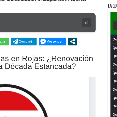
LA QU
x1
Qu
Qu
llas en Rojas: ¿Renovación
Qu
 la Década Estancada?
Qui
Qui
Qui
Qu
Qu
Qu
Qui