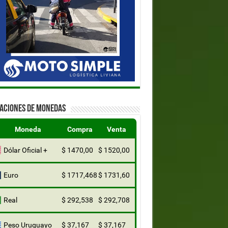
ZACIONES DE MONEDAS
Moneda
Compra
Venta
Dólar Oficial +
$ 1470,00
$ 1520,00
Euro
$ 1717,468
$ 1731,60
Real
$ 292,538
$ 292,708
Peso Uruguayo
$ 37,167
$ 37,167