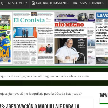
QUIENES SOMOS?
GALERIA DE IMÁGENES
TAPAS DE DIARIOS
r que mató a su hijo, marchan al Congreso contra la violencia vicaria
r que mató a su hijo, marchan al Congreso contra la violencia vicaria
n Rojas: ¿Renovación o Maquillaje para la Década Estancada?
TAPA 
jas: ¿Renovación o Maquillaje para la