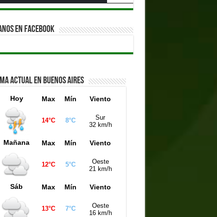
ANOS EN FACEBOOK
IMA ACTUAL EN BUENOS AIRES
Hoy
Max
Mín
Viento
Sur
14°C
8°C
32 km/h
Mañana
Max
Mín
Viento
Oeste
12°C
5°C
21 km/h
Sáb
Max
Mín
Viento
Oeste
13°C
7°C
16 km/h