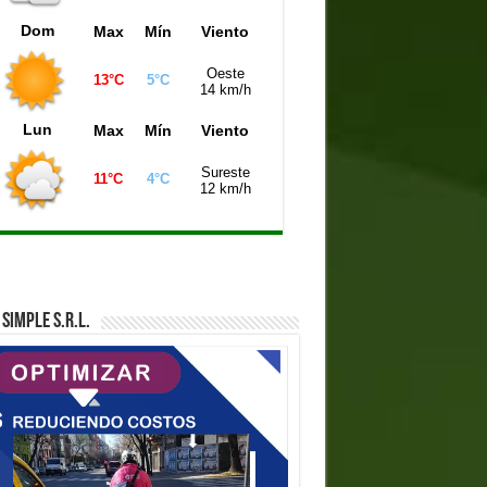
Dom
Max
Mín
Viento
Oeste
13°C
5°C
14 km/h
Lun
Max
Mín
Viento
Sureste
11°C
4°C
12 km/h
SIMPLE S.R.L.