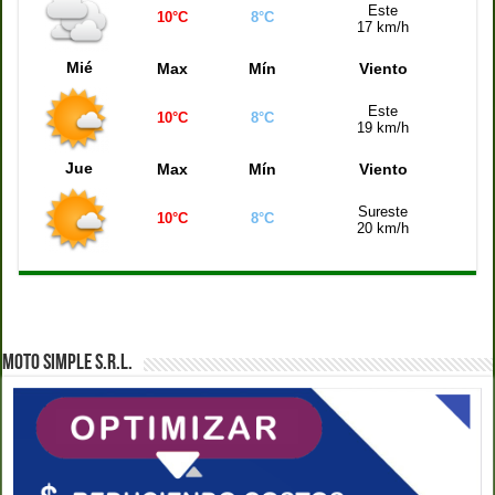
Este
10°C
8°C
Quiniela Montevideo (21:00 hs)
1002
17 km/h
Quiniela Mendoza (21:00 hs)
0072
Mié
Max
Mín
Viento
Este
10°C
8°C
19 km/h
Jue
Max
Mín
Viento
Sureste
10°C
8°C
20 km/h
MOTO SIMPLE S.R.L.