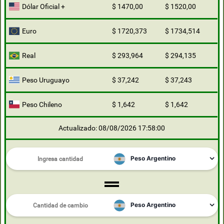
Dólar Oficial +
$ 1470,00
$ 1520,00
Euro
$ 1720,373
$ 1734,514
Real
$ 293,964
$ 294,135
Peso Uruguayo
$ 37,242
$ 37,243
Peso Chileno
$ 1,642
$ 1,642
Actualizado: 08/08/2026 17:58:00