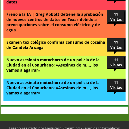
datos
Freno a la IA | Greg Abbott detiene la aprobación
11
de nuevos centros de datos en Texas debido a
Visitas
preocupaciones sobre el consumo eléctrico y de
agua
Examen toxicológico confirma consumo de cocaína
11
de Candela Arizaga
Visitas
Nuevo asesinato motochorro de un policía de la
11
Ciudad en el Conurbano: «Asesinos de m…, los
Visitas
vamos a agarrar»
Nuevo asesinato motochorro de un policía de la
11
Ciudad en el Conurbano: «Asesinos de m…, los
Visitas
vamos a agarrar»
Diseño realizado por
Evolucion Streaming - Servicios Informáticos