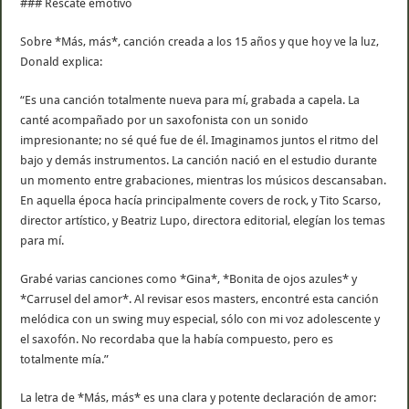
### Rescate emotivo
Sobre *Más, más*, canción creada a los 15 años y que hoy ve la luz,
Donald explica:
“Es una canción totalmente nueva para mí, grabada a capela. La
canté acompañado por un saxofonista con un sonido
impresionante; no sé qué fue de él. Imaginamos juntos el ritmo del
bajo y demás instrumentos. La canción nació en el estudio durante
un momento entre grabaciones, mientras los músicos descansaban.
En aquella época hacía principalmente covers de rock, y Tito Scarso,
director artístico, y Beatriz Lupo, directora editorial, elegían los temas
para mí.
Grabé varias canciones como *Gina*, *Bonita de ojos azules* y
*Carrusel del amor*. Al revisar esos masters, encontré esta canción
melódica con un swing muy especial, sólo con mi voz adolescente y
el saxofón. No recordaba que la había compuesto, pero es
totalmente mía.”
La letra de *Más, más* es una clara y potente declaración de amor: