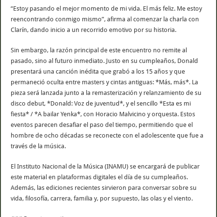
“Estoy pasando el mejor momento de mi vida. El más feliz. Me estoy
reencontrando conmigo mismo”, afirma al comenzar la charla con
Clarín, dando inicio a un recorrido emotivo por su historia.
Sin embargo, la razón principal de este encuentro no remite al
pasado, sino al futuro inmediato. Justo en su cumpleaños, Donald
presentará una canción inédita que grabó a los 15 años y que
permaneció oculta entre masters y cintas antiguas: *Más, más*. La
pieza será lanzada junto a la remasterización y relanzamiento de su
disco debut, *Donald: Voz de juventud*, y el sencillo *Esta es mi
fiesta* / *A bailar Yenka*, con Horacio Malvicino y orquesta. Estos
eventos parecen desafiar el paso del tiempo, permitiendo que el
hombre de ocho décadas se reconecte con el adolescente que fue a
través de la música.
El Instituto Nacional de la Música (INAMU) se encargará de publicar
este material en plataformas digitales el día de su cumpleaños.
Además, las ediciones recientes sirvieron para conversar sobre su
vida, filosofía, carrera, familia y, por supuesto, las olas y el viento.