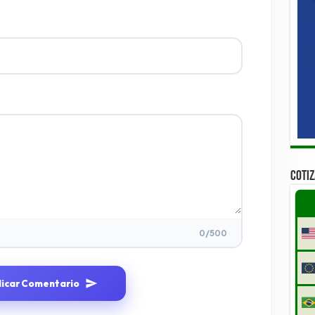
COTI
0
/500
licar Comentario