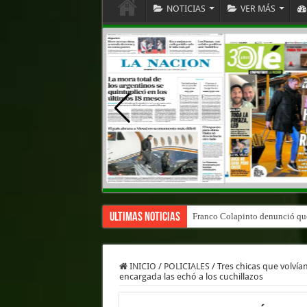
NOTICIAS
VER MÁS
Ultimas Noticias
Franco Colapinto denunció que 
INICIO
/
POLICIALES
/
Tres chicas que volvía
encargada las echó a los cuchillazos