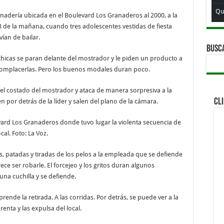
Qu
anadería ubicada en el Boulevard Los Granaderos al 2000, a la
 8 de la mañana, cuando tres adolescentes vestidas de fiesta
Qui
vían de bailar.
Qu
BUSC
chicas se paran delante del mostrador y le piden un producto a
Qui
omplacerlas. Pero los buenos modales duran poco.
Qu
el costado del mostrador y ataca de manera sorpresiva a la
Qu
CL
 por detrás de la líder y salen del plano de la cámara.
Qu
ard Los Granaderos donde tuvo lugar la violenta secuencia de
Qui
al. Foto: La Voz.
Qu
, patadas y tiradas de los pelos a la empleada que se defiende
Qui
ce ser robarle. El forcejeo y los gritos duran algunos
Qui
a cuchilla y se defiende.
Qu
nde la retirada. A las corridas. Por detrás, se puede ver a la
Qui
nta y las expulsa del local.
Qu