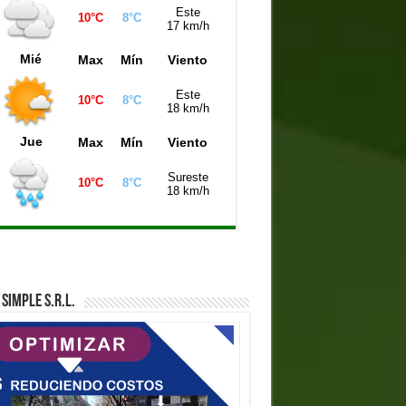
Este
10°C
8°C
iniela Montevideo (21:00 hs)
1002
17 km/h
iniela Mendoza (21:00 hs)
0072
Mié
Max
Mín
Viento
Este
10°C
8°C
18 km/h
Jue
Max
Mín
Viento
Sureste
10°C
8°C
18 km/h
SIMPLE S.R.L.