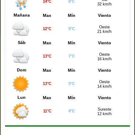
14°C
8°C
32 km/h
Mañana
Max
Mín
Viento
Oeste
12°C
5°C
21 km/h
Sáb
Max
Mín
Viento
Oeste
13°C
7°C
16 km/h
Dom
Max
Mín
Viento
Oeste
13°C
5°C
14 km/h
Lun
Max
Mín
Viento
Sureste
11°C
4°C
12 km/h