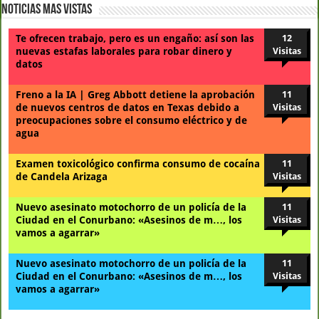
Noticias Mas Vistas
Te ofrecen trabajo, pero es un engaño: así son las
12
nuevas estafas laborales para robar dinero y
Visitas
datos
Freno a la IA | Greg Abbott detiene la aprobación
11
de nuevos centros de datos en Texas debido a
Visitas
preocupaciones sobre el consumo eléctrico y de
agua
Examen toxicológico confirma consumo de cocaína
11
de Candela Arizaga
Visitas
Nuevo asesinato motochorro de un policía de la
11
Ciudad en el Conurbano: «Asesinos de m…, los
Visitas
vamos a agarrar»
Nuevo asesinato motochorro de un policía de la
11
Ciudad en el Conurbano: «Asesinos de m…, los
Visitas
vamos a agarrar»