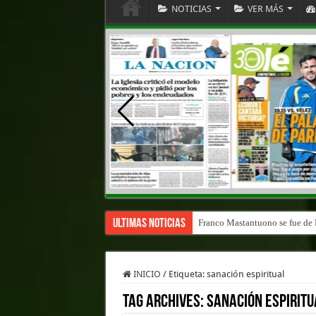
NOTICIAS
VER MÁS
Ultimas Noticias
Franco Mastantuono se fue de R
INICIO
/
Etiqueta:
sanación espiritual
Tag Archives:
sanación espiritu