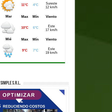
Sureste
11°C
4°C
iniela Mendoza (21:00 hs)
9687
12 km/h
Mar
Max
Mín
Viento
Este
10°C
6°C
17 km/h
Mié
Max
Mín
Viento
Este
9°C
7°C
19 km/h
SIMPLE S.R.L.