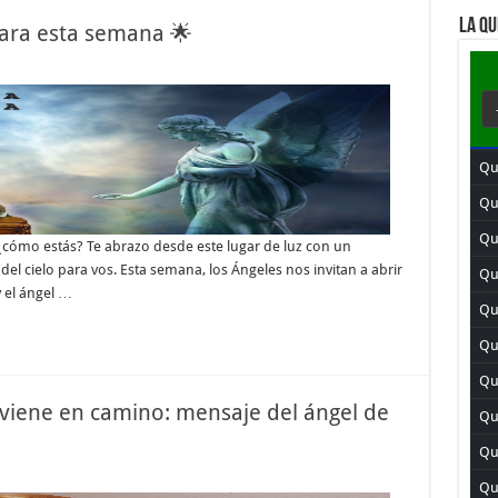
LA QU
para esta semana 🌟
Qui
Qu
Qu
 ¿cómo estás? Te abrazo desde este lugar de luz con un
el cielo para vos. Esta semana, los Ángeles nos invitan a abrir
Qu
y el ángel …
Qui
Qui
Qu
 viene en camino: mensaje del ángel de
Qui
Qu
Qu