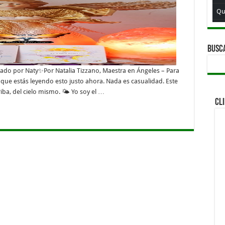
Qu
Qui
Qui
BUSC
Qu
ado por Naty✨Por Natalia Tizzano, Maestra en Ángeles – Para
Qu
que estás leyendo esto justo ahora. Nada es casualidad. Este
iba, del cielo mismo. 🌤️ Yo soy el …
Qu
CL
Qui
Qui
Qu
Qu
Qu
Qui
Qui
Qu