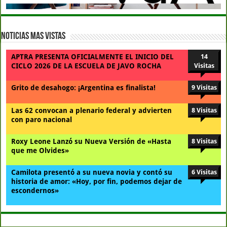
Noticias Mas Vistas
APTRA PRESENTA OFICIALMENTE EL INICIO DEL
14
CICLO 2026 DE LA ESCUELA DE JAVO ROCHA
Visitas
Grito de desahogo: ¡Argentina es finalista!
9 Visitas
Las 62 convocan a plenario federal y advierten
8 Visitas
con paro nacional
Roxy Leone Lanzó su Nueva Versión de «Hasta
8 Visitas
que me Olvides»
Camilota presentó a su nueva novia y contó su
6 Visitas
historia de amor: «Hoy, por fin, podemos dejar de
escondernos»