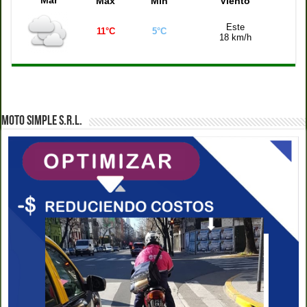
Max
Mín
Viento
Este
11°C
5°C
18 km/h
MOTO SIMPLE S.R.L.