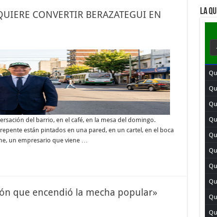
LA QU
QUIERE CONVERTIR BERAZATEGUI EN
Qui
Qu
Qui
Qu
rsación del barrio, en el café, en la mesa del domingo.
epente están pintados en una pared, en un cartel, en el boca
Qu
rne, un empresario que viene …
Qu
Qu
Qui
ción que encendió la mecha popular»
Qui
Qu