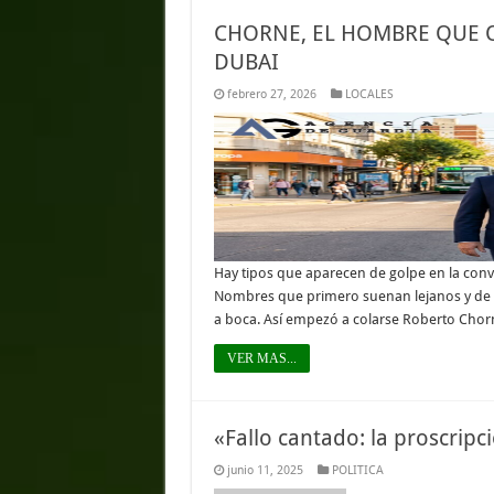
CHORNE, EL HOMBRE QUE 
DUBAI
febrero 27, 2026
LOCALES
Hay tipos que aparecen de golpe en la conve
Nombres que primero suenan lejanos y de r
a boca. Así empezó a colarse Roberto Cho
VER MAS...
«Fallo cantado: la proscrip
junio 11, 2025
POLITICA