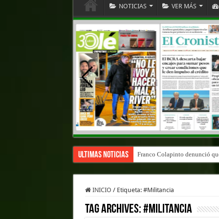
NOTICIAS
VER MÁS
Ultimas Noticias
Franco Colapinto denunció que 
INICIO
/
Etiqueta:
#Militancia
Tag Archives:
#Militancia