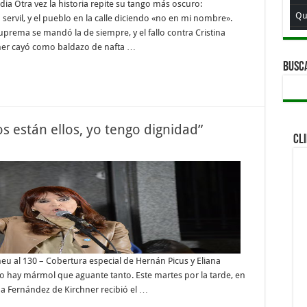
ia Otra vez la historia repite su tango más oscuro:
Qu
a servil, y el pueblo en la calle diciendo «no en mi nombre».
Suprema se mandó la de siempre, y el fallo contra Cristina
Qui
ner cayó como baldazo de nafta …
Qu
BUSC
Qui
Qu
Qu
os están ellos, yo tengo dignidad”
CL
Qu
Qui
Qu
Qui
Qui
Qu
eu al 130 – Cobertura especial de Hernán Picus y Eliana
 no hay mármol que aguante tanto. Este martes por la tarde, en
Qui
na Fernández de Kirchner recibió el …
Qu