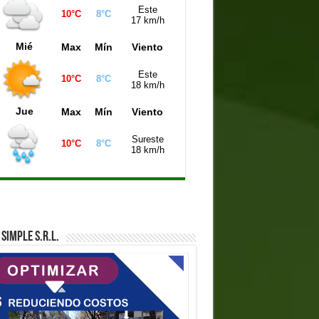
Este
10°C
8°C
iniela Montevideo (21:00 hs)
1002
17 km/h
iniela Mendoza (21:00 hs)
0072
Mié
Max
Mín
Viento
Este
10°C
8°C
18 km/h
Jue
Max
Mín
Viento
Sureste
10°C
8°C
18 km/h
SIMPLE S.R.L.