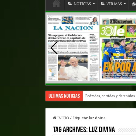
NOTICIAS
VER MÁS
Ultimas Noticias
Pedradas, corridas y detenidos
INICIO
/
Etiqueta:
luz divina
Tag Archives:
luz divina