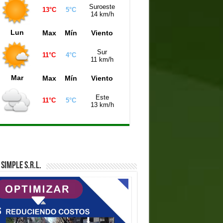
Suroeste
13°C
5°C
iniela Buenos Aires (21:00 hs)
7960
14 km/h
niela de la Ciudad (21:00 hs)
4873
Lun
Max
Mín
Viento
iniela Mendoza (21:00 hs)
0071
Sur
11°C
4°C
11 km/h
Mar
Max
Mín
Viento
Este
11°C
5°C
13 km/h
SIMPLE S.R.L.