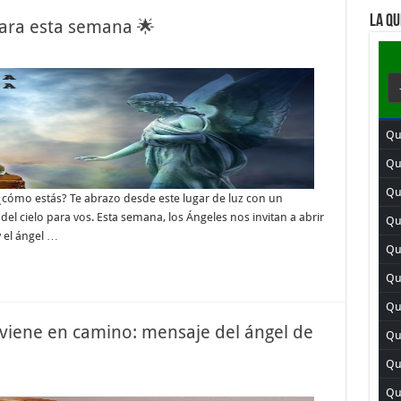
LA QU
para esta semana 🌟
Qu
Qui
Qu
 ¿cómo estás? Te abrazo desde este lugar de luz con un
el cielo para vos. Esta semana, los Ángeles nos invitan a abrir
Qui
y el ángel …
Qu
Qui
Qu
 viene en camino: mensaje del ángel de
Qu
Qu
Qui