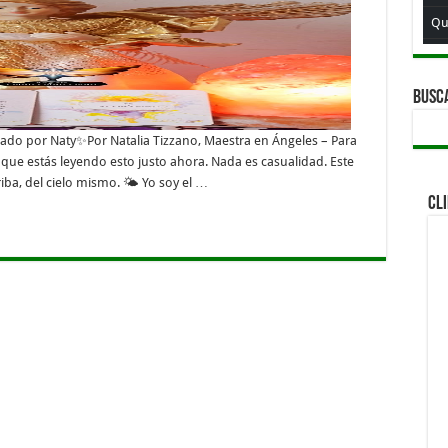
Qu
Qui
Qu
BUSC
Qu
ado por Naty✨Por Natalia Tizzano, Maestra en Ángeles – Para
Qui
que estás leyendo esto justo ahora. Nada es casualidad. Este
iba, del cielo mismo. 🌤️ Yo soy el …
Qu
CL
Qui
Qu
Qui
Qu
Qu
Qu
Qu
Qui