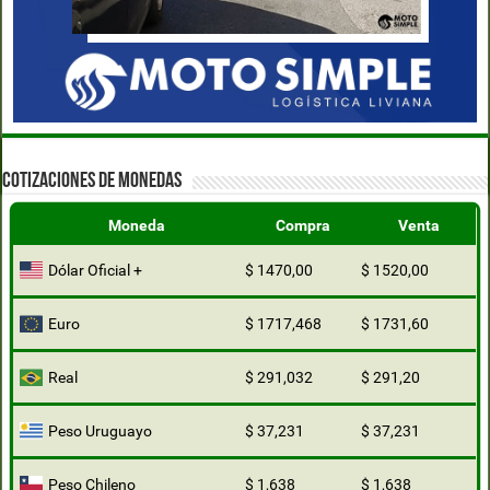
COTIZACIONES DE MONEDAS
Moneda
Compra
Venta
Dólar Oficial +
$ 1470,00
$ 1520,00
Euro
$ 1717,468
$ 1731,60
Real
$ 291,032
$ 291,20
Peso Uruguayo
$ 37,231
$ 37,231
Peso Chileno
$ 1,638
$ 1,638