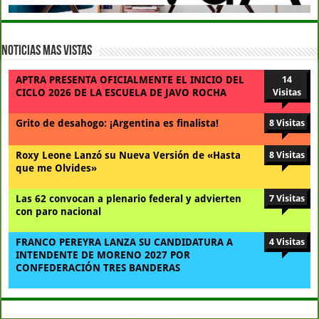
Noticias Mas Vistas
APTRA PRESENTA OFICIALMENTE EL INICIO DEL
14
CICLO 2026 DE LA ESCUELA DE JAVO ROCHA
Visitas
Grito de desahogo: ¡Argentina es finalista!
8 Visitas
Roxy Leone Lanzó su Nueva Versión de «Hasta
8 Visitas
que me Olvides»
Las 62 convocan a plenario federal y advierten
7 Visitas
con paro nacional
FRANCO PEREYRA LANZA SU CANDIDATURA A
4 Visitas
INTENDENTE DE MORENO 2027 POR
CONFEDERACIÓN TRES BANDERAS