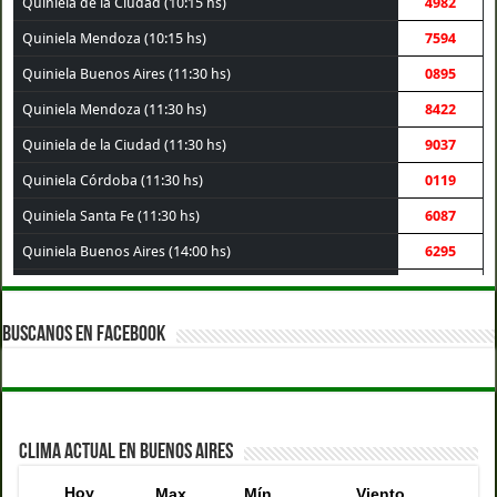
Quiniela de la Ciudad (10:15 hs)
4982
Quiniela Mendoza (10:15 hs)
7594
Quiniela Buenos Aires (11:30 hs)
0895
Quiniela Mendoza (11:30 hs)
8422
Quiniela de la Ciudad (11:30 hs)
9037
Quiniela Córdoba (11:30 hs)
0119
Quiniela Santa Fe (11:30 hs)
6087
Quiniela Buenos Aires (14:00 hs)
6295
Quiniela de la Ciudad (14:00 hs)
9906
Quiniela Mendoza (14:00 hs)
1794
BUSCANOS EN FACEBOOK
Quiniela Santa Fe (14:00 hs)
6414
Quiniela Córdoba (14:00 hs)
1576
Quiniela Montevideo (15:00 hs)
9801
CLIMA ACTUAL EN BUENOS AIRES
Quiniela Córdoba (17:30 hs)
3503
Hoy
Max
Mín
Viento