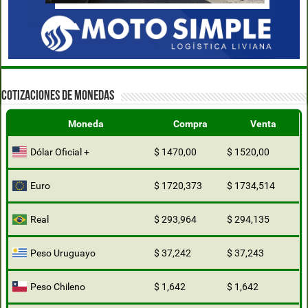
COTIZACIONES DE MONEDAS
Moneda
Compra
Venta
Dólar Oficial +
$ 1470,00
$ 1520,00
Euro
$ 1720,373
$ 1734,514
Real
$ 293,964
$ 294,135
Peso Uruguayo
$ 37,242
$ 37,243
Peso Chileno
$ 1,642
$ 1,642