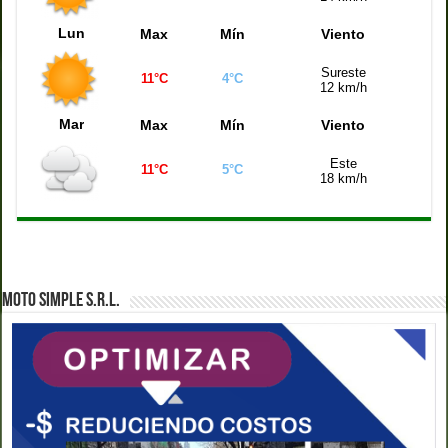
Quiniela Montevideo (21:00 hs)
4978
Lun
Max
Mín
Viento
Quiniela Mendoza (21:00 hs)
0071
Sureste
11°C
4°C
12 km/h
Mar
Max
Mín
Viento
Este
11°C
5°C
18 km/h
MOTO SIMPLE S.R.L.