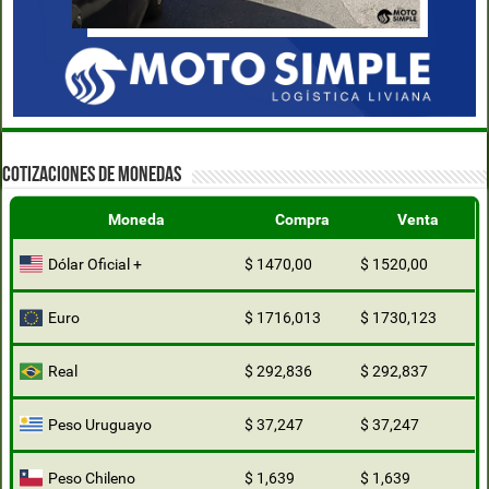
COTIZACIONES DE MONEDAS
Moneda
Compra
Venta
Dólar Oficial +
$ 1470,00
$ 1520,00
Euro
$ 1716,013
$ 1730,123
Real
$ 292,836
$ 292,837
Peso Uruguayo
$ 37,247
$ 37,247
Peso Chileno
$ 1,639
$ 1,639