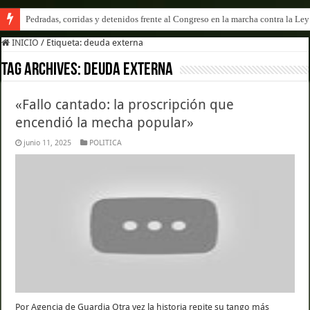
Pedradas, corridas y detenidos frente al Congreso en la marcha contra la Le
La Cámara de Casación confirmó el procesamiento de Julio de Vido y su esp
INICIO
/
Etiqueta:
deuda externa
Tag Archives:
deuda externa
«Fallo cantado: la proscripción que
encendió la mecha popular»
junio 11, 2025
POLITICA
Por Agencia de Guardia Otra vez la historia repite su tango más