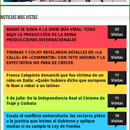
Noticias Mas Vistas
MIAMI SE SUMA A LA SERIE MÁS VIRAL: TODO
23
BAJO LA PRODUCCIÓN DE LA REINA
Visitas
PRODUCCIONES INTERNACIONALES
TINIMAX Y COLNY REVELARON DETALLES DE «LA
15
CALLE» EN «COMPARTIR» CON TETO MEDINA Y LA
Visitas
EXPECTATIVA NO PARA DE CRECER
Franco Colapinto denunció que fue víctima de un
11
robo en Italia: «Quién hubiera dicho que europeos
Visitas
le iban a robar a un latino»
9 de Julio: De la Independencia Real al Cinismo de
11
Traje y Corbata
Visitas
Escala el conflicto universitario: los rectores piden
10
a la Justicia que intime al Gobierno y aplique
Visitas
multas si no cumple la Ley de Fondos