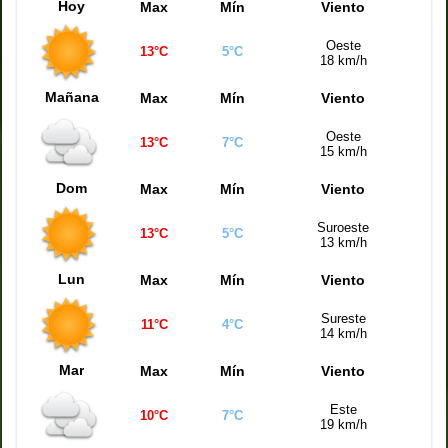
Hoy
Max
Mín
Viento
Oeste
13°C
5°C
18 km/h
Mañana
Max
Mín
Viento
Oeste
13°C
7°C
15 km/h
Dom
Max
Mín
Viento
Suroeste
13°C
5°C
13 km/h
Lun
Max
Mín
Viento
Sureste
11°C
4°C
14 km/h
Mar
Max
Mín
Viento
Este
10°C
7°C
19 km/h