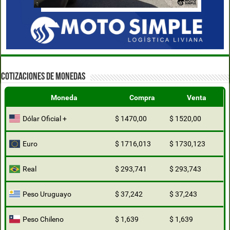
COTIZACIONES DE MONEDAS
Moneda
Compra
Venta
Dólar Oficial +
$ 1470,00
$ 1520,00
Euro
$ 1716,013
$ 1730,123
Real
$ 293,741
$ 293,743
Peso Uruguayo
$ 37,242
$ 37,243
Peso Chileno
$ 1,639
$ 1,639