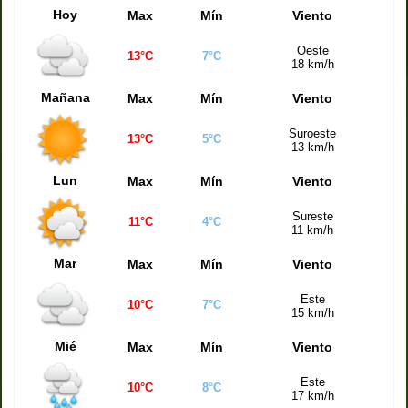
Hoy
Max
Mín
Viento
Oeste
13°C
7°C
18 km/h
Mañana
Max
Mín
Viento
Suroeste
13°C
5°C
13 km/h
Lun
Max
Mín
Viento
Sureste
11°C
4°C
11 km/h
Mar
Max
Mín
Viento
Este
10°C
7°C
15 km/h
Mié
Max
Mín
Viento
Este
10°C
8°C
17 km/h