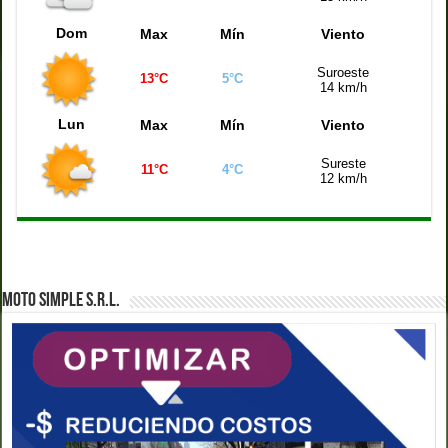
Dom
Max
Mín
Viento
Suroeste
13°C
5°C
14 km/h
Lun
Max
Mín
Viento
Sureste
11°C
4°C
12 km/h
MOTO SIMPLE S.R.L.