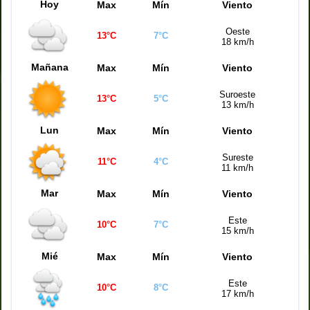
Hoy
Max
Mín
Viento
Oeste
13°C
7°C
18 km/h
Mañana
Max
Mín
Viento
Suroeste
13°C
5°C
13 km/h
Lun
Max
Mín
Viento
Sureste
11°C
4°C
11 km/h
Mar
Max
Mín
Viento
Este
10°C
7°C
15 km/h
Mié
Max
Mín
Viento
Este
10°C
8°C
17 km/h