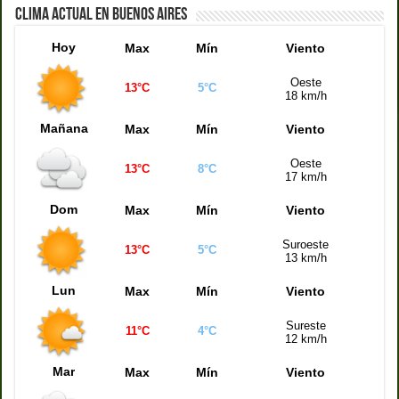
CLIMA ACTUAL EN BUENOS AIRES
Quiniela de la Ciudad (17:30 hs)
3319
Hoy
Max
Mín
Viento
Quiniela Buenos Aires (17:30 hs)
6088
Quiniela Santa Fe (17:30 hs)
7293
Oeste
13°C
5°C
18 km/h
Quiniela Córdoba (17:30 hs)
3503
Mañana
Max
Mín
Viento
Quiniela Mendoza (17:30 hs)
8022
Oeste
13°C
8°C
17 km/h
Dom
Max
Mín
Viento
Suroeste
13°C
5°C
13 km/h
Lun
Max
Mín
Viento
Sureste
11°C
4°C
12 km/h
Mar
Max
Mín
Viento