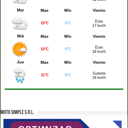
Quiniela Santa Fe (21:00 hs)
7066
Mar
Max
Mín
Viento
Quiniela Córdoba (21:00 hs)
4779
Este
10°C
8°C
Quiniela Montevideo (21:00 hs)
1002
17 km/h
Quiniela Mendoza (21:00 hs)
0072
Mié
Max
Mín
Viento
Este
10°C
8°C
18 km/h
Jue
Max
Mín
Viento
Sureste
11°C
8°C
18 km/h
MOTO SIMPLE S.R.L.