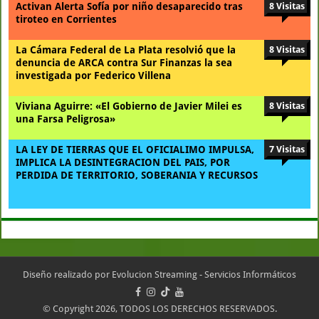
Activan Alerta Sofía por niño desaparecido tras
8 Visitas
tiroteo en Corrientes
La Cámara Federal de La Plata resolvió que la
8 Visitas
denuncia de ARCA contra Sur Finanzas la sea
investigada por Federico Villena
Viviana Aguirre: «El Gobierno de Javier Milei es
8 Visitas
una Farsa Peligrosa»
LA LEY DE TIERRAS QUE EL OFICIALIMO IMPULSA,
7 Visitas
IMPLICA LA DESINTEGRACION DEL PAIS, POR
PERDIDA DE TERRITORIO, SOBERANIA Y RECURSOS
Diseño realizado por
Evolucion Streaming - Servicios Informáticos
© Copyright 2026, TODOS LOS DERECHOS RESERVADOS.