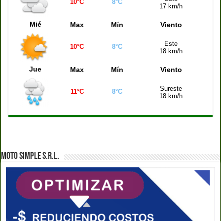
10°C
8°C
Quiniela Montevideo (21:00 hs)
1002
17 km/h
Quiniela Mendoza (21:00 hs)
0072
Mié
Max
Mín
Viento
Este
10°C
8°C
18 km/h
Jue
Max
Mín
Viento
Sureste
11°C
8°C
18 km/h
MOTO SIMPLE S.R.L.