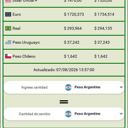
Dólar Oficial +
$ 1470,00
$ 1520,00
Euro
$ 1720,373
$ 1734,514
Real
$ 293,964
$ 294,135
Peso Uruguayo
$ 37,242
$ 37,243
Peso Chileno
$ 1,642
$ 1,642
Actualizado: 07/08/2026 13:57:00