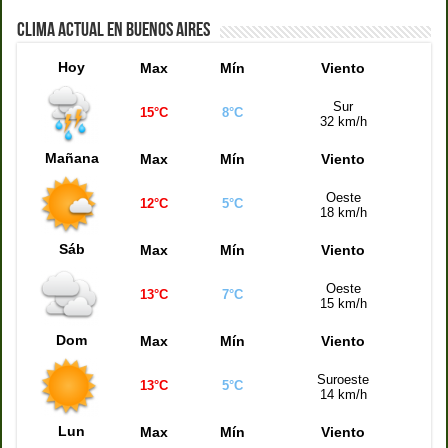
Quiniela Montevideo (15:00 hs)
4600
CLIMA ACTUAL EN BUENOS AIRES
Quiniela Córdoba (17:30 hs)
1815
Hoy
Max
Mín
Viento
Sur
15°C
8°C
32 km/h
Mañana
Max
Mín
Viento
Oeste
12°C
5°C
18 km/h
Sáb
Max
Mín
Viento
Oeste
13°C
7°C
15 km/h
Dom
Max
Mín
Viento
Suroeste
13°C
5°C
14 km/h
Lun
Max
Mín
Viento