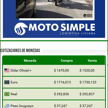
COTIZACIONES DE MONEDAS
Moneda
Compra
Venta
Dólar Oficial +
$ 1470,00
$ 1520,00
Euro
$ 1716,013
$ 1730,123
Real
$ 292,836
$ 292,837
Peso Uruguayo
$ 37,247
$ 37,247