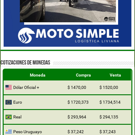
COTIZACIONES DE MONEDAS
Moneda
Compra
Venta
Dólar Oficial +
$ 1470,00
$ 1520,00
Euro
$ 1720,373
$ 1734,514
Real
$ 293,964
$ 294,135
Peso Uruguayo
$ 37,242
$ 37,243