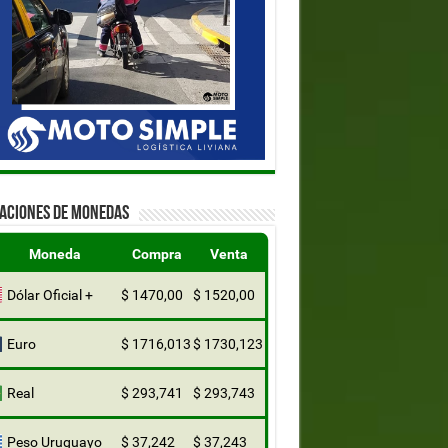
ZACIONES DE MONEDAS
Moneda
Compra
Venta
Dólar Oficial +
$ 1470,00
$ 1520,00
Euro
$ 1716,013
$ 1730,123
Real
$ 293,741
$ 293,743
Peso Uruguayo
$ 37,242
$ 37,243