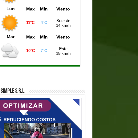
Lun
Max
Mín
Viento
Sureste
11°C
4°C
14 km/h
Mar
Max
Mín
Viento
Este
10°C
7°C
19 km/h
SIMPLE S.R.L.