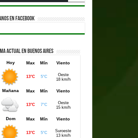
ANOS EN FACEBOOK
IMA ACTUAL EN BUENOS AIRES
Hoy
Max
Mín
Viento
Oeste
13°C
5°C
18 km/h
Mañana
Max
Mín
Viento
Oeste
13°C
7°C
15 km/h
Dom
Max
Mín
Viento
Suroeste
13°C
5°C
13 km/h