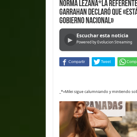
Norma Lezana*La referente 
Garrahan declaró que «está
gobierno nacional»
Escuchar esta noticia
▶
Powered by Evolucion Streaming
_*»Milei sigue calumniando y mintiendo sobr