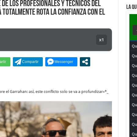
de los Profesionales y Técnicos del
LA QU
 totalmente rota la confianza con el
x1
Qu
Qu
Qu
Qui
Qui
e el Garrahan: así, este conflicto solo se va a profundizar»*_
Qui
Qu
Qu
Qu
Qui