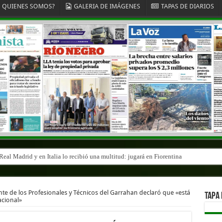
QUIENES SOMOS?
GALERIA DE IMÁGENES
TAPAS DE DIARIOS
eal Madrid y en Italia lo recibió una multitud: jugará en Fiorentina
endente de Gaiman en medio de una operación
e de los Profesionales y Técnicos del Garrahan declaró que «está
TAPA 
acional»