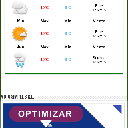
Este
10°C
8°C
Quiniela Montevideo (21:00 hs)
1002
17 km/h
Quiniela Mendoza (21:00 hs)
0072
Mié
Max
Mín
Viento
Este
10°C
8°C
18 km/h
Jue
Max
Mín
Viento
Sureste
10°C
8°C
18 km/h
MOTO SIMPLE S.R.L.