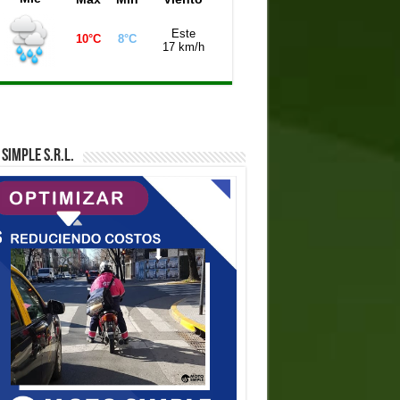
Este
10°C
8°C
17 km/h
SIMPLE S.R.L.