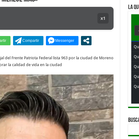
LA QU
x1
Qui
Qu
al del Frente Patriota Federal lista 963 por la ciudad de Moreno
rar la calidad de vida en la ciudad
Qu
Qu
Qui
BUSC