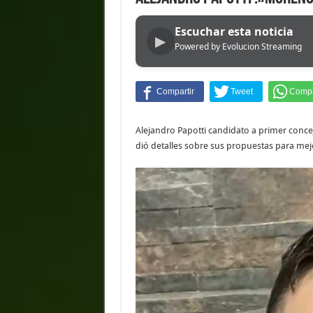
Escuchar esta noticia
▶
Powered by Evolucion Streaming
Alejandro Papotti candidato a primer concej
dió detalles sobre sus propuestas para mejo