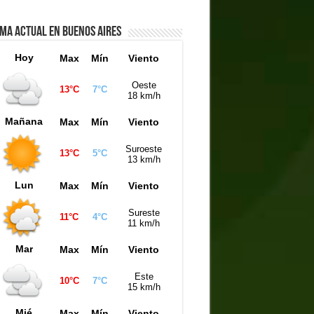
IMA ACTUAL EN BUENOS AIRES
Hoy
Max
Mín
Viento
Oeste
13°C
7°C
18 km/h
Mañana
Max
Mín
Viento
Suroeste
13°C
5°C
13 km/h
Lun
Max
Mín
Viento
Sureste
11°C
4°C
11 km/h
Mar
Max
Mín
Viento
Este
10°C
7°C
15 km/h
Mié
Max
Mín
Viento