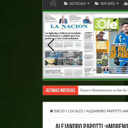
NOTICIAS
VER MÁS
Ultimas Noticias
Franco Mastantuono se fue de R
INICIO
/
LOCALES
/
ALEJANDRO PAPOTTI :»
ALEJANDRO PAPOTTI :»MOREN