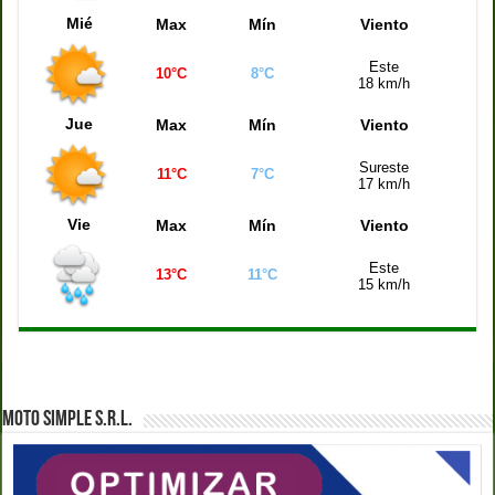
Quiniela Santa Fe (21:00 hs)
7066
Mié
Max
Mín
Viento
Quiniela Buenos Aires (21:00 hs)
3689
Este
10°C
8°C
Quiniela de la Ciudad (21:00 hs)
1193
18 km/h
Quiniela Mendoza (21:00 hs)
0072
Jue
Max
Mín
Viento
Sureste
11°C
7°C
17 km/h
Vie
Max
Mín
Viento
Este
13°C
11°C
15 km/h
MOTO SIMPLE S.R.L.