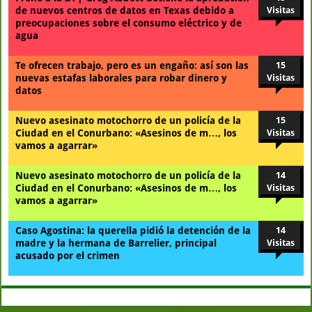
de nuevos centros de datos en Texas debido a
Visitas
preocupaciones sobre el consumo eléctrico y de
agua
Te ofrecen trabajo, pero es un engaño: así son las
15
nuevas estafas laborales para robar dinero y
Visitas
datos
Nuevo asesinato motochorro de un policía de la
15
Ciudad en el Conurbano: «Asesinos de m…, los
Visitas
vamos a agarrar»
Nuevo asesinato motochorro de un policía de la
14
Ciudad en el Conurbano: «Asesinos de m…, los
Visitas
vamos a agarrar»
Caso Agostina: la querella pidió la detención de la
14
madre y la hermana de Barrelier, principal
Visitas
acusado por el crimen