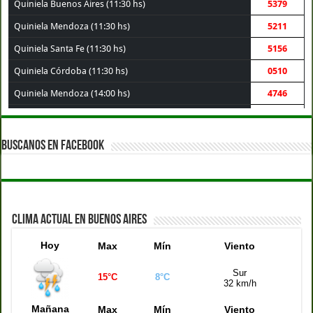
Quiniela Buenos Aires (11:30 hs)
5379
Quiniela Mendoza (11:30 hs)
5211
Quiniela Santa Fe (11:30 hs)
5156
Quiniela Córdoba (11:30 hs)
0510
Quiniela Mendoza (14:00 hs)
4746
Quiniela Córdoba (14:00 hs)
3756
Quiniela Santa Fe (14:00 hs)
7521
BUSCANOS EN FACEBOOK
Quiniela Buenos Aires (14:00 hs)
1902
Quiniela de la Ciudad (14:00 hs)
4946
Quiniela Montevideo (15:00 hs)
4600
CLIMA ACTUAL EN BUENOS AIRES
Quiniela de la Ciudad (17:30 hs)
7778
Hoy
Max
Mín
Viento
Quiniela Buenos Aires (17:30 hs)
9501
Quiniela Santa Fe (17:30 hs)
1117
Sur
15°C
8°C
32 km/h
Quiniela Córdoba (17:30 hs)
1815
Mañana
Max
Mín
Viento