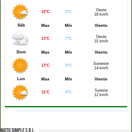
Quiniela Mendoza (17:30 hs)
0057
Oeste
12°C
5°C
18 km/h
Sáb
Max
Mín
Viento
Oeste
13°C
7°C
15 km/h
Dom
Max
Mín
Viento
Suroeste
13°C
5°C
14 km/h
Lun
Max
Mín
Viento
Sureste
11°C
4°C
12 km/h
MOTO SIMPLE S.R.L.