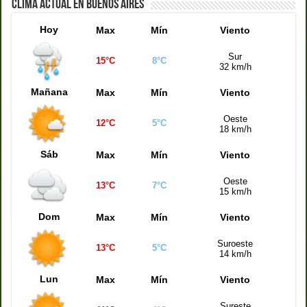
CLIMA ACTUAL EN BUENOS AIRES
Hoy
Max
Mín
Viento
Sur
15°C
8°C
32 km/h
Mañana
Max
Mín
Viento
Oeste
12°C
5°C
18 km/h
Sáb
Max
Mín
Viento
Oeste
13°C
7°C
15 km/h
Dom
Max
Mín
Viento
Suroeste
13°C
5°C
14 km/h
Lun
Max
Mín
Viento
Sureste