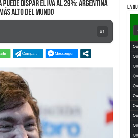
 puede dispar el IVA al 29%: Argentina
LA QU
 más alto del mundo
x1
Qu
Qui
Qu
Qui
Qu
Qui
Qu
Qu
Qu
Qui