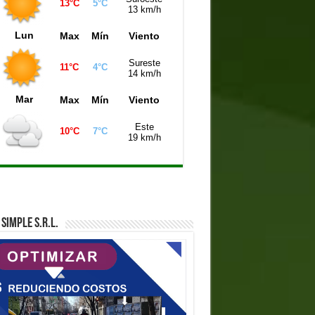
13°C
5°C
13 km/h
iniela Buenos Aires (21:00 hs)
7960
Lun
Max
Mín
Viento
niela de la Ciudad (21:00 hs)
4873
iniela Mendoza (21:00 hs)
0071
Sureste
11°C
4°C
14 km/h
Mar
Max
Mín
Viento
Este
10°C
7°C
19 km/h
SIMPLE S.R.L.