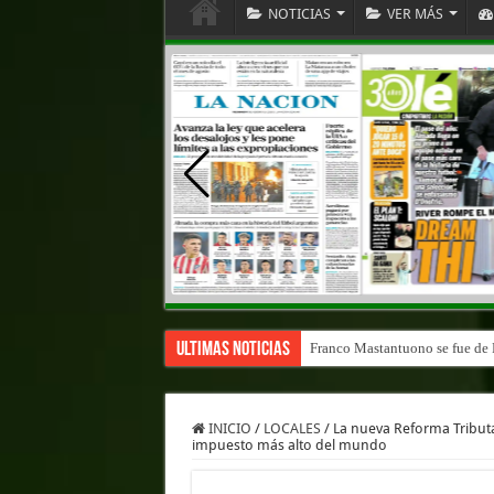
NOTICIAS
VER MÁS
Ultimas Noticias
Franco Mastantuono se fue de R
INICIO
/
LOCALES
/
La nueva Reforma Tributar
impuesto más alto del mundo