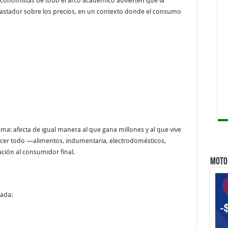
 economistas de todo el arco académico advierten que la
Qu
astador sobre los precios, en un contexto donde el consumo
Qui
Qu
ema: afecta de igual manera al que gana millones y al que vive
arecer todo —alimentos, indumentaria, electrodomésticos,
ación al consumidor final.
MOTO 
cada: