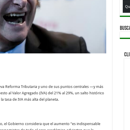
Qu
Qui
Qu
BUSC
Qu
Qui
Qu
CL
Qui
Qu
Qui
ueva Reforma Tributaria y uno de sus puntos centrales —y más
Qu
to al Valor Agregado (IVA) del 21% al 29%, un salto histórico
Qu
 la tasa de IVA más alta del planeta.
Qu
Qu
, el Gobierno considera que el aumento “es indispensable
Qui