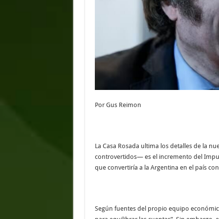
Por Gus Reimon
La Casa Rosada ultima los detalles de la n
controvertidos— es el incremento del Impues
que convertiría a la Argentina en el país con
Según fuentes del propio equipo económico