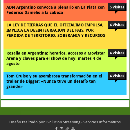
ADN Argentino convoca a plenario en La Plata con
5 Visitas
Federico Damelio a la cabeza
LA LEY DE TIERRAS QUE EL OFICIALIMO IMPULSA,
4 Visitas
IMPLICA LA DESINTEGRACION DEL PAIS, POR
PERDIDA DE TERRITORIO, SOBERANIA Y RECURSOS
Rosalía en Argentina: horarios, accesos a Movistar
4 Visitas
Arena y claves para el show de hoy, martes 4 de
agosto
Tom Cruise y su asombrosa transformación en el
4 Visitas
trailer de Digger: «Nunca tuve un desafío tan
grande»
Diseño realizado por
Evolucion Streaming - Servicios Informáticos