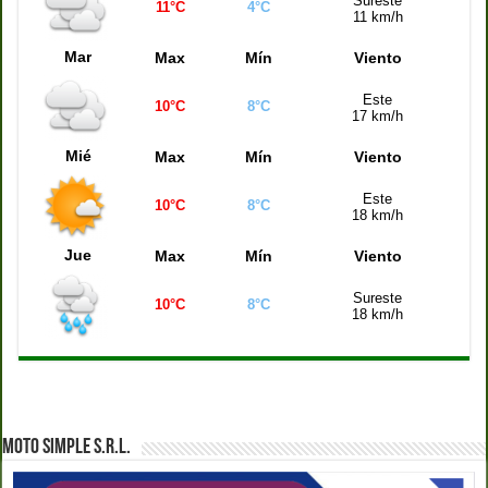
Sureste
Quiniela Buenos Aires (21:00 hs)
3689
11°C
4°C
11 km/h
Quiniela Santa Fe (21:00 hs)
7066
Mar
Max
Mín
Viento
Quiniela Córdoba (21:00 hs)
4779
Este
10°C
8°C
Quiniela Montevideo (21:00 hs)
1002
17 km/h
Quiniela Mendoza (21:00 hs)
0072
Mié
Max
Mín
Viento
Este
10°C
8°C
18 km/h
Jue
Max
Mín
Viento
Sureste
10°C
8°C
18 km/h
MOTO SIMPLE S.R.L.