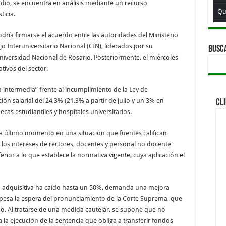
udio, se encuentra en análisis mediante un recurso
Qui
ticia.
Qu
dría firmarse el acuerdo entre las autoridades del Ministerio
Qui
o Interuniversitario Nacional (CIN), liderados por su
BUSC
Universidad Nacional de Rosario. Posteriormente, el miércoles
Qu
tivos del sector.
Qu
intermedia” frente al incumplimiento de la Ley de
Qu
 salarial del 24,3% (21,3% a partir de julio y un 3% en
CL
Qu
as estudiantiles y hospitales universitarios.
ta último momento en una situación que fuentes califican
 los intereses de rectores, docentes y personal no docente
ferior a lo que establece la normativa vigente, cuya aplicación el
d adquisitiva ha caído hasta un 50%, demanda una mejora
 pesa la espera del pronunciamiento de la Corte Suprema, que
do. Al tratarse de una medida cautelar, se supone que no
a la ejecución de la sentencia que obliga a transferir fondos