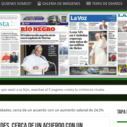
QUIENES SOMOS?
GALERIA DE IMÁGENES
TAPAS DE DIARIOS
r que mató a su hijo, marchan al Congreso contra la violencia vicaria
r que mató a su hijo, marchan al Congreso contra la violencia vicaria
sidades, cerca de un acuerdo con un aumento salarial de 24,3%
TAPA 
ades, cerca de un acuerdo con un