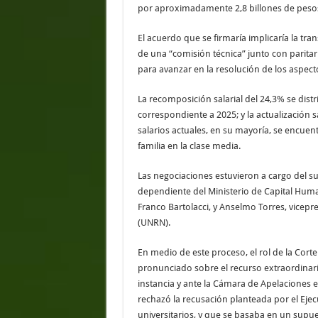
por aproximadamente 2,8 billones de pesos
El acuerdo que se firmaría implicaría la tra
de una “comisión técnica” junto con paritar
para avanzar en la resolución de los aspect
La recomposición salarial del 24,3% se dist
correspondiente a 2025; y la actualización 
salarios actuales, en su mayoría, se encue
familia en la clase media.
Las negociaciones estuvieron a cargo del sub
dependiente del Ministerio de Capital Huma
Franco Bartolacci, y Anselmo Torres, vicepr
(UNRN).
En medio de este proceso, el rol de la Cort
pronunciado sobre el recurso extraordinar
instancia y ante la Cámara de Apelaciones e
rechazó la recusación planteada por el Eje
universitarios, y que se basaba en un supues