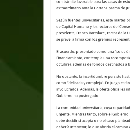
con trámite favorable para las casas de est
extraordinario ante la Corte Suprema de Jus
Según fuentes universitarias, este martes po
de Capital Humano y los rectores del Consej
presidente, Franco Bartolacci, rector de la 
se prevé la firma con los gremios representa
El acuerdo, presentado como una “solución 
Financiamiento, contempla una recomposición
octubre), además de fondos destinados a bec
No obstante, la incertidumbre persiste has
como “delicada y compleja”. En juego están
involucrados. Además, la oferta oficial es in
Gobierno ha postergado.
La comunidad universitaria, cuya capacida
urgente. Mientras tanto, sobre el Gobierno
debe decidir si acepta o no el caso plantea
debería intervenir, lo que abriría el camino 