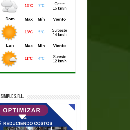
Oeste
13°C
7°C
15 km/h
Dom
Max
Mín
Viento
Suroeste
13°C
5°C
14 km/h
Lun
Max
Mín
Viento
Sureste
11°C
4°C
12 km/h
SIMPLE S.R.L.