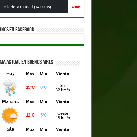
niela de la Ciudad (14:00 hs)
4946
iniela Buenos Aires (14:00 hs)
1902
niela Santa Fe (14:00 hs)
7521
ANOS EN FACEBOOK
iniela Córdoba (14:00 hs)
3756
iniela Mendoza (14:00 hs)
4746
iniela Montevideo (15:00 hs)
4600
IMA ACTUAL EN BUENOS AIRES
iniela Córdoba (17:30 hs)
1815
Hoy
Max
Mín
Viento
Sur
15°C
8°C
32 km/h
Mañana
Max
Mín
Viento
Oeste
12°C
5°C
18 km/h
Sáb
Max
Mín
Viento