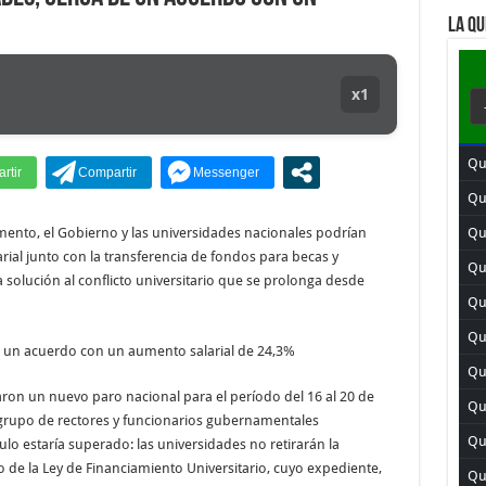
LA QU
x1
Qu
Qu
ento, el Gobierno y las universidades nacionales podrían
Qu
rial junto con la transferencia de fondos para becas y
Qui
a solución al conflicto universitario que se prolonga desde
Qui
Qu
Qu
aron un nuevo paro nacional para el período del 16 al 20 de
Qui
n grupo de rectores y funcionarios gubernamentales
Qui
lo estaría superado: las universidades no retirarán la
 de la Ley de Financiamiento Universitario, cuyo expediente,
Qu