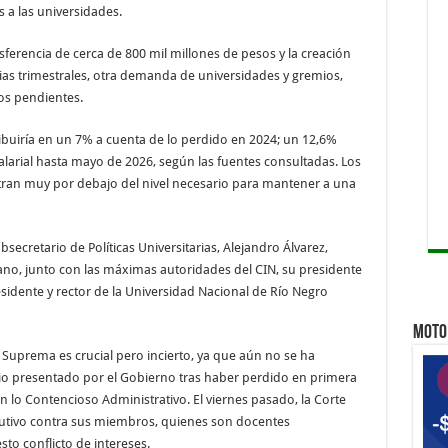
 a las universidades.
nsferencia de cerca de 800 mil millones de pesos y la creación
ias trimestrales, otra demanda de universidades y gremios,
os pendientes.
ribuiría en un 7% a cuenta de lo perdido en 2024; un 12,6%
salarial hasta mayo de 2026, según las fuentes consultadas. Los
ntran muy por debajo del nivel necesario para mantener a una
secretario de Políticas Universitarias, Alejandro Álvarez,
no, junto con las máximas autoridades del CIN, su presidente
esidente y rector de la Universidad Nacional de Río Negro
MOTO 
e Suprema es crucial pero incierto, ya que aún no se ha
io presentado por el Gobierno tras haber perdido en primera
n lo Contencioso Administrativo. El viernes pasado, la Corte
cutivo contra sus miembros, quienes son docentes
to conflicto de intereses.