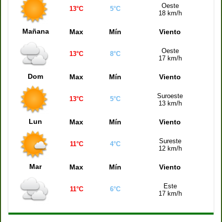
Oeste
13°C
5°C
18 km/h
Mañana
Max
Mín
Viento
Oeste
13°C
8°C
17 km/h
Dom
Max
Mín
Viento
Suroeste
13°C
5°C
13 km/h
Lun
Max
Mín
Viento
Sureste
11°C
4°C
12 km/h
Mar
Max
Mín
Viento
Este
11°C
6°C
17 km/h