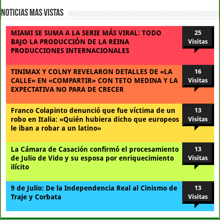
Noticias Mas Vistas
MIAMI SE SUMA A LA SERIE MÁS VIRAL: TODO
25
BAJO LA PRODUCCIÓN DE LA REINA
Visitas
PRODUCCIONES INTERNACIONALES
TINIMAX Y COLNY REVELARON DETALLES DE «LA
16
CALLE» EN «COMPARTIR» CON TETO MEDINA Y LA
Visitas
EXPECTATIVA NO PARA DE CRECER
Franco Colapinto denunció que fue víctima de un
13
robo en Italia: «Quién hubiera dicho que europeos
Visitas
le iban a robar a un latino»
La Cámara de Casación confirmó el procesamiento
13
de Julio de Vido y su esposa por enriquecimiento
Visitas
ilícito
9 de Julio: De la Independencia Real al Cinismo de
13
Traje y Corbata
Visitas