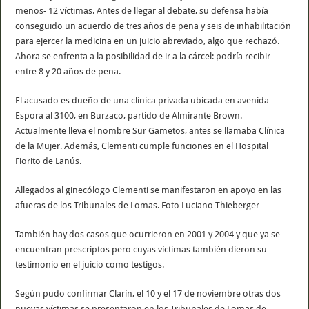
menos- 12 víctimas. Antes de llegar al debate, su defensa había
conseguido un acuerdo de tres años de pena y seis de inhabilitación
para ejercer la medicina en un juicio abreviado, algo que rechazó.
Ahora se enfrenta a la posibilidad de ir a la cárcel: podría recibir
entre 8 y 20 años de pena.
El acusado es dueño de una clínica privada ubicada en avenida
Espora al 3100, en Burzaco, partido de Almirante Brown.
Actualmente lleva el nombre Sur Gametos, antes se llamaba Clínica
de la Mujer. Además, Clementi cumple funciones en el Hospital
Fiorito de Lanús.
Allegados al ginecólogo Clementi se manifestaron en apoyo en las
afueras de los Tribunales de Lomas. Foto Luciano Thieberger
También hay dos casos que ocurrieron en 2001 y 2004 y que ya se
encuentran prescriptos pero cuyas víctimas también dieron su
testimonio en el juicio como testigos.
Según pudo confirmar Clarín, el 10 y el 17 de noviembre otras dos
nuevas víctimas se presentaron en los Tribunales de Lomas de