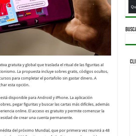
Qui
Qu
Qu
BUSC
Qui
Qu
Qu
CL
va gratuita y global que traslada el ritual de las figuritas al
Qu
eccionismo. La propuesta incluye sobres gratis, códigos ocultos,
Qui
ursos para completar el portafolio sin gastar dinero. A
Qui
char esta opción.
Qu
” está disponible para Android y iPhone. La aplicación
Qu
obres, pegar figuritas y buscar las cartas más difíciles, además
iencia online. El acceso es gratuito y permite comenzar la
Qui
ecesidad de crear una cuenta permanente.
Qu
inédita del próximo Mundial, que por primera vez reunirá a 48
Qu