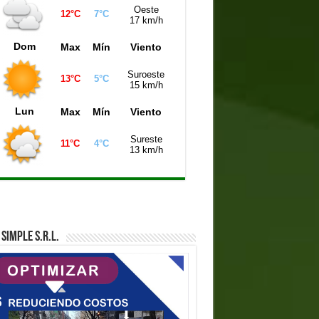
Oeste
12°C
7°C
iniela Buenos Aires (21:00 hs)
5151
17 km/h
niela de la Ciudad (21:00 hs)
9429
Dom
Max
Mín
Viento
iniela Mendoza (21:00 hs)
0448
Suroeste
13°C
5°C
15 km/h
Lun
Max
Mín
Viento
Sureste
11°C
4°C
13 km/h
SIMPLE S.R.L.