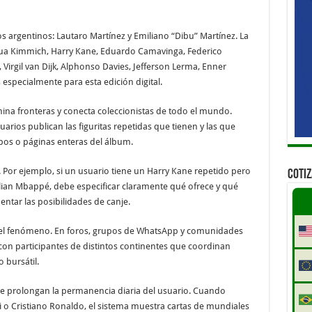
dos argentinos: Lautaro Martínez y Emiliano “Dibu” Martínez. La
shua Kimmich, Harry Kane, Eduardo Camavinga, Federico
 Virgil van Dijk, Alphonso Davies, Jefferson Lerma, Enner
especialmente para esta edición digital.
mina fronteras y conecta coleccionistas de todo el mundo.
arios publican las figuritas repetidas que tienen y las que
pos o páginas enteras del álbum.
a. Por ejemplo, si un usuario tiene un Harry Kane repetido pero
COTI
ylian Mbappé, debe especificar claramente qué ofrece y qué
entar las posibilidades de canje.
 el fenómeno. En foros, grupos de WhatsApp y comunidades
con participantes de distintos continentes que coordinan
 bursátil.
ue prolongan la permanencia diaria del usuario. Cuando
si o Cristiano Ronaldo, el sistema muestra cartas de mundiales