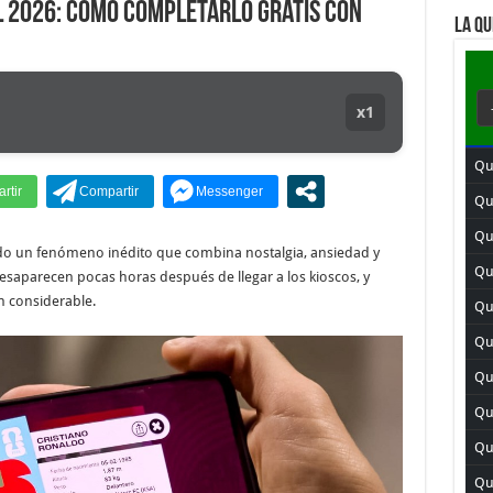
l 2026: cómo completarlo gratis con
LA QU
x1
Qu
Qu
Qui
ado un fenómeno inédito que combina nostalgia, ansiedad y
Qu
desaparecen pocas horas después de llegar a los kioscos, y
n considerable.
Qui
Qu
Qu
Qui
Qu
Qui