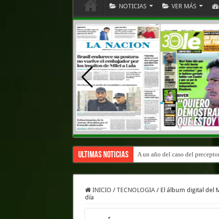
NOTICIAS
VER MÁS
Ultimas Noticias
A un año del caso del precepto
INICIO
/
TECNOLOGIA
/
El álbum digital del
día