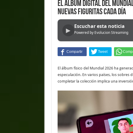
El álbum digital del Mundia
nuevas figuritas cada día
Escuchar esta noticia
▶
Powered by Evolucion Streaming
El álbum físico del Mundial 2026 ha gener
especulación. En varios países, los sobres 
completar la colección implica una inversió