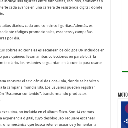
ue incluye 980 figuritas entre futbolistas, escudos, emblemas y
Qu
ierte cada avance en una carrera de resistencia digital, donde
te.
Qui
Qu
tuitos diarios, cada uno con cinco figuritas. Además, es
 mediante códigos promocionales, escaneos y campañas
ras por día.
ir sobres adicionales es escanear los códigos QR incluidos en
eso para quienes llevan ambas colecciones en paralelo. Si la
ite diario, los restantes se guardan en la cuenta para usarse
ria es visitar el sitio oficial de Coca-Cola, donde se habilitan
a la campaña mundialista. Los usuarios pueden registrar
cción “Escanear contenido”, transformando productos
MOTO 
.
exclusiva, no incluida en el álbum físico. Son 14 cromos
a experiencia digital, cuyo desbloqueo requiere escanear
ón, una mecánica que busca retener usuarios y fomentar la