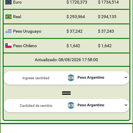
Euro
$ 1720,373
$ 1734,514
Real
$ 293,964
$ 294,135
Peso Uruguayo
$ 37,242
$ 37,243
Peso Chileno
$ 1,642
$ 1,642
Actualizado: 08/08/2026 17:58:00