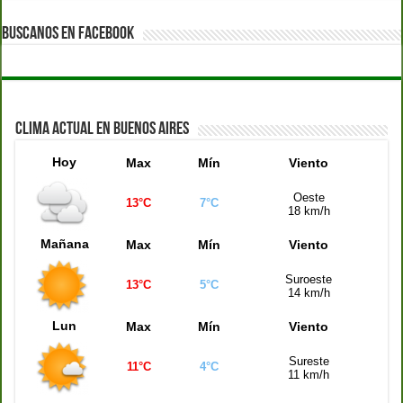
Quiniela Buenos Aires (14:00 hs)
1003
BUSCANOS EN FACEBOOK
Quiniela Santa Fe (14:00 hs)
3069
Quiniela Córdoba (14:00 hs)
9006
Quiniela Buenos Aires (17:30 hs)
2197
CLIMA ACTUAL EN BUENOS AIRES
Quiniela Mendoza (17:30 hs)
7337
Hoy
Max
Mín
Viento
Quiniela de la Ciudad (17:30 hs)
9871
Quiniela Santa Fe (17:30 hs)
2379
Oeste
13°C
7°C
18 km/h
Quiniela Córdoba (17:30 hs)
8361
Mañana
Max
Mín
Viento
Suroeste
13°C
5°C
14 km/h
Lun
Max
Mín
Viento
Sureste
11°C
4°C
11 km/h