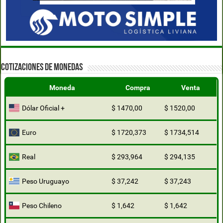
COTIZACIONES DE MONEDAS
Moneda
Compra
Venta
Dólar Oficial +
$ 1470,00
$ 1520,00
Euro
$ 1720,373
$ 1734,514
Real
$ 293,964
$ 294,135
Peso Uruguayo
$ 37,242
$ 37,243
Peso Chileno
$ 1,642
$ 1,642