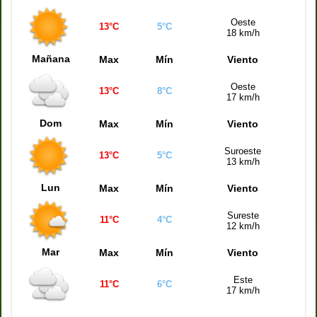
Quiniela Santa Fe (17:30 hs)
7293
Oeste
13°C
5°C
18 km/h
Quiniela Córdoba (17:30 hs)
3503
Mañana
Max
Mín
Viento
Quiniela Mendoza (17:30 hs)
8022
Oeste
13°C
8°C
17 km/h
Dom
Max
Mín
Viento
Suroeste
13°C
5°C
13 km/h
Lun
Max
Mín
Viento
Sureste
11°C
4°C
12 km/h
Mar
Max
Mín
Viento
Este
11°C
6°C
17 km/h