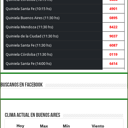
Quiniela Santa Fe (10:15 hs)
4901
Quiniela Buenos Aires (11:30 hs)
0895
Quiniela Mendoza (11:30 hs)
8422
Quiniela de la Ciudad (11:30 hs)
9037
Quiniela Santa Fe (11:30 hs)
6087
Quiniela Córdoba (11:30 hs)
0119
Quiniela Santa Fe (14:00 hs)
6414
Quiniela Buenos Aires (14:00 hs)
6295
Quiniela Córdoba (14:00 hs)
1576
BUSCANOS EN FACEBOOK
Quiniela de la Ciudad (14:00 hs)
9906
Quiniela Mendoza (14:00 hs)
1794
Quiniela Montevideo (15:00 hs)
9801
CLIMA ACTUAL EN BUENOS AIRES
Quiniela de la Ciudad (17:30 hs)
3319
Hoy
Max
Mín
Viento
Quiniela Buenos Aires (17:30 hs)
6088