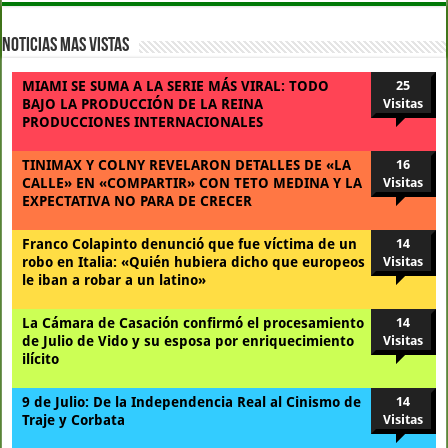
Noticias Mas Vistas
MIAMI SE SUMA A LA SERIE MÁS VIRAL: TODO
25
BAJO LA PRODUCCIÓN DE LA REINA
Visitas
PRODUCCIONES INTERNACIONALES
TINIMAX Y COLNY REVELARON DETALLES DE «LA
16
CALLE» EN «COMPARTIR» CON TETO MEDINA Y LA
Visitas
EXPECTATIVA NO PARA DE CRECER
Franco Colapinto denunció que fue víctima de un
14
robo en Italia: «Quién hubiera dicho que europeos
Visitas
le iban a robar a un latino»
La Cámara de Casación confirmó el procesamiento
14
de Julio de Vido y su esposa por enriquecimiento
Visitas
ilícito
9 de Julio: De la Independencia Real al Cinismo de
14
Traje y Corbata
Visitas