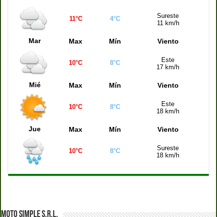
Quiniela de la Ciudad (21:00 hs)
1193
Sureste
Quiniela Buenos Aires (21:00 hs)
3689
11°C
4°C
11 km/h
Quiniela Santa Fe (21:00 hs)
7066
Mar
Max
Mín
Viento
Quiniela Córdoba (21:00 hs)
4779
Este
10°C
8°C
Quiniela Montevideo (21:00 hs)
1002
17 km/h
Quiniela Mendoza (21:00 hs)
0072
Mié
Max
Mín
Viento
Este
10°C
8°C
18 km/h
Jue
Max
Mín
Viento
Sureste
10°C
8°C
18 km/h
MOTO SIMPLE S.R.L.