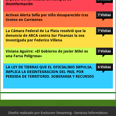
desinformación
Activan Alerta Sofía por niño desaparecido tras
7 Visitas
tiroteo en Corrientes
La Cámara Federal de La Plata resolvió que la
7 Visitas
denuncia de ARCA contra Sur Finanzas la sea
investigada por Federico Villena
Viviana Aguirre: «El Gobierno de Javier Milei es
7 Visitas
una Farsa Peligrosa»
LA LEY DE TIERRAS QUE EL OFICIALIMO IMPULSA,
6 Visitas
IMPLICA LA DESINTEGRACION DEL PAIS, POR
PERDIDA DE TERRITORIO, SOBERANIA Y RECURSOS
Diseño realizado por
Evolucion Streaming - Servicios Informáticos