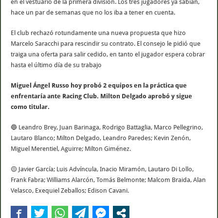
en el vestuario de la primera división. Los tres jugadores ya sabían,
hace un par de semanas que no los iba a tener en cuenta.
El club rechazó rotundamente una nueva propuesta que hizo
Marcelo Saracchi para rescindir su contrato. El consejo le pidió que
traiga una oferta para salir cedido, en tanto el jugador espera cobrar
hasta el último día de su trabajo
Miguel Ángel Russo hoy probó 2 equipos en la práctica que
enfrentaría ante Racing Club. Milton Delgado aprobó y sigue
como titular.
🔵 Leandro Brey, Juan Barinaga, Rodrigo Battaglia, Marco Pellegrino,
Lautaro Blanco; Milton Delgado, Leandro Paredes; Kevin Zenón,
Miguel Merentiel, Aguirre; Milton Giménez.
🟡 Javier García; Luis Advíncula, Inacio Miramón, Lautaro Di Lollo,
Frank Fabra; Williams Alarcón, Tomás Belmonte; Malcom Braida, Alan
Velasco, Exequiel Zeballos; Edison Cavani.