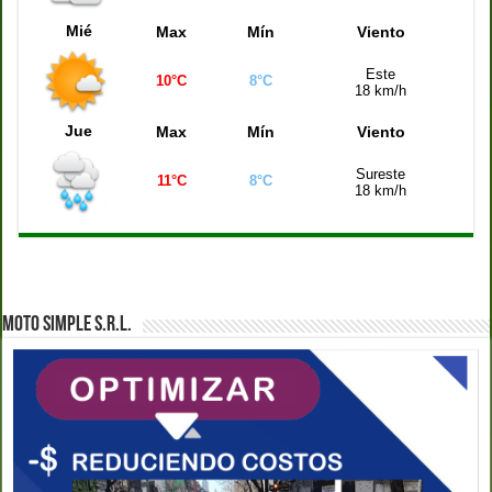
Quiniela Mendoza (21:00 hs)
0072
Mié
Max
Mín
Viento
Este
10°C
8°C
18 km/h
Jue
Max
Mín
Viento
Sureste
11°C
8°C
18 km/h
MOTO SIMPLE S.R.L.