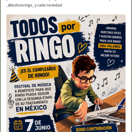
_@todosxringo_ y cada novedad.