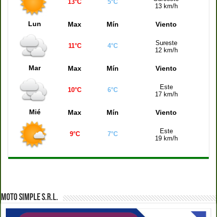
Quiniela de la Ciudad (21:00 hs)
8514
13°C
5°C
13 km/h
Quiniela Buenos Aires (21:00 hs)
6519
Lun
Max
Mín
Viento
Quiniela Santa Fe (21:00 hs)
2935
Sureste
11°C
4°C
Quiniela Córdoba (21:00 hs)
6018
12 km/h
Quiniela Montevideo (21:00 hs)
8272
Mar
Max
Mín
Viento
Quiniela Mendoza (21:00 hs)
9687
Este
10°C
6°C
17 km/h
Mié
Max
Mín
Viento
Este
9°C
7°C
19 km/h
MOTO SIMPLE S.R.L.