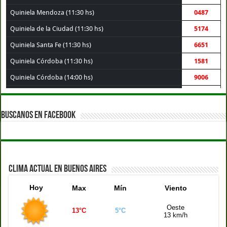
Quiniela Mendoza (11:30 hs)
0487
Quiniela de la Ciudad (11:30 hs)
5174
Quiniela Santa Fe (11:30 hs)
6651
Quiniela Córdoba (11:30 hs)
1581
Quiniela Córdoba (14:00 hs)
9006
Quiniela Santa Fe (14:00 hs)
3069
Quiniela Buenos Aires (14:00 hs)
1003
BUSCANOS EN FACEBOOK
Quiniela de la Ciudad (14:00 hs)
3120
Quiniela Mendoza (14:00 hs)
7340
Quiniela Córdoba (17:30 hs)
8361
CLIMA ACTUAL EN BUENOS AIRES
Quiniela Mendoza (17:30 hs)
7337
Hoy
Max
Mín
Viento
Quiniela Santa Fe (17:30 hs)
2379
Quiniela Buenos Aires (17:30 hs)
2197
Oeste
13°C
5°C
13 km/h
Quiniela de la Ciudad (17:30 hs)
9871