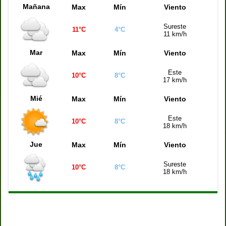
Mañana
Max
Mín
Viento
Quiniela de la Ciudad (21:00 hs)
1193
Sureste
Quiniela Buenos Aires (21:00 hs)
3689
11°C
4°C
11 km/h
Quiniela Santa Fe (21:00 hs)
7066
Mar
Max
Mín
Viento
Quiniela Córdoba (21:00 hs)
4779
Este
10°C
8°C
Quiniela Montevideo (21:00 hs)
1002
17 km/h
Quiniela Mendoza (21:00 hs)
0072
Mié
Max
Mín
Viento
Este
10°C
8°C
18 km/h
Jue
Max
Mín
Viento
Sureste
10°C
8°C
18 km/h