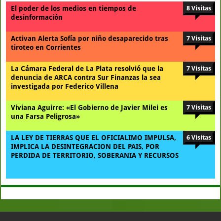
El poder de los medios en tiempos de
8 Visitas
desinformación
Activan Alerta Sofía por niño desaparecido tras
7 Visitas
tiroteo en Corrientes
La Cámara Federal de La Plata resolvió que la
7 Visitas
denuncia de ARCA contra Sur Finanzas la sea
investigada por Federico Villena
Viviana Aguirre: «El Gobierno de Javier Milei es
7 Visitas
una Farsa Peligrosa»
LA LEY DE TIERRAS QUE EL OFICIALIMO IMPULSA,
6 Visitas
IMPLICA LA DESINTEGRACION DEL PAIS, POR
PERDIDA DE TERRITORIO, SOBERANIA Y RECURSOS